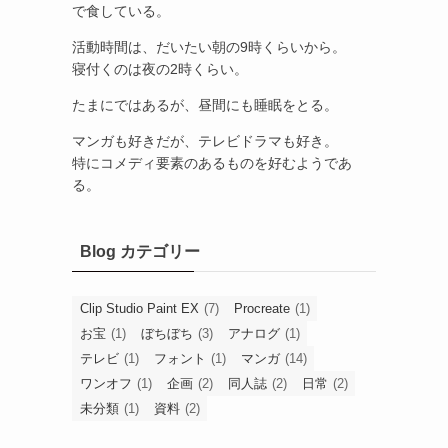
で食している。
活動時間は、だいたい朝の9時くらいから。
寝付くのは夜の2時くらい。
たまにではあるが、昼間にも睡眠をとる。
マンガも好きだが、テレビドラマも好き。
特にコメディ要素のあるものを好むようであ
る。
Blog カテゴリー
Clip Studio Paint EX
(7)
Procreate
(1)
お宝
(1)
ぼちぼち
(3)
アナログ
(1)
テレビ
(1)
フォント
(1)
マンガ
(14)
ワンオフ
(1)
企画
(2)
同人誌
(2)
日常
(2)
未分類
(1)
資料
(2)