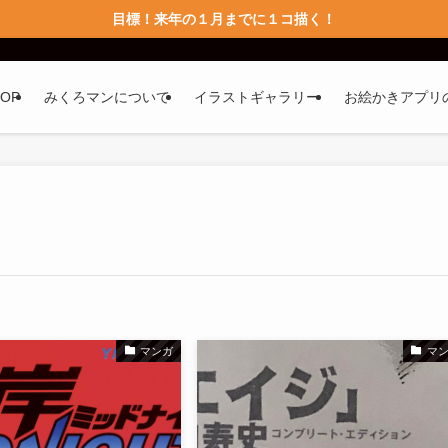
目標！来年の１月までに１コ描く！
TOP
みくろマンについて
イラストギャラリー
お絵かきアプリ
マンガ
マ