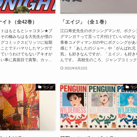
ナイト（全42巻）
「エイジ」（全１巻）
イトはもともとシャコタン★ブ
江口寿史先生のボクシングマンガ。ボクシ
、その楠みちはる大先生が僕の
グマンガ？って言って片付けていいのかな
ッグコミックスピリッツに短期
青春コメディマンガの中にボクシングがあ
たことでドハマリしたマンガで
感じ？「あしたのジョー」や「がんばれ元
っていうわけでもないアキオが
気」も好きなんですが、「エイジ」も好き
い事に真面目で真摯。カッ...
んです。 高校生のころ、ジャンプコミック.
2021年8月22日
マンガ
マ