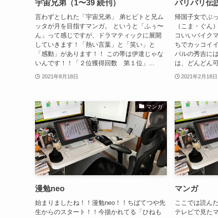
宇宙兄弟（1〜39 続刊）
バリバリ伝説
言わずとしれた「宇宙兄弟」 弟ヒビトと兄ム
帰国子女でぶっ
ッタが月を目指すマンガ。 というと「ふぅ〜
（こま・ぐん
ん」って感じですが、ドラマティックに展開
コいいバイク
していきます！「熱い言葉」と「笑い」と
ちでカッコイ
「感動」があります！！ この帯は伊達じゃな
バルの秀吉に
いんです！！「２位獲得回数 第１位」...
は、どんどん可
2021年8月18日
2021年2月18日
マンガ
漫勉neo
マンガ
始まりましたね！！漫勉neo！！ちばてつや先
ここでは読ん
生からのスタート！！今描かれてる「ひねも
テレビで見た