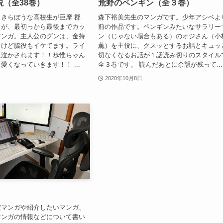
（全38巻）
荒野のペンギン（全３巻）
きらぼうな高校生が巨摩 郡
森下裕美先生のマンガです。少年アシベよ
）が、最初っから最後までカッ
前の作品です。ペンギンみたいなサラリー
マンガ。主人公のグンは、金持
ン（じゃない場合もある）のオジさん（小
イけど脇役もイケてます。ライ
薫）を主役に、クスッとするお話とキュッ
は泣かされます！！歩惟ちゃん
切なくなるお話が１話読み切りのスタイル
愛くなっていきます！！ ...
全３巻です。 読んだあとに余韻が残って...
2020年10月8日
だマンガや紹介したいマンガ、
マンガの情報などについて書い