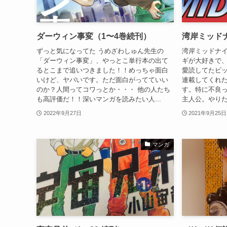
ダーウィン事変（1〜4巻続刊）
湾岸ミッド
ずっと気になってた うめざわしゅん先生の
湾岸ミッドナ
「ダーウィン事変」、やっとこ単行本の出て
ギが大好きで
るとこまで追いつきました！！めっちゃ面白
愛読してたビ
いけど、ヤバいです。ただ面白がってていい
連載してくれ
のか？人間ってコワっとか・・・ 他の人たち
す。特に不良
も高評価だ！！深いマンガを読みたい人...
主人公。やりた
2022年9月27日
2021年9月25日
マンガ