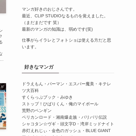
マンガ好きのおじさんです。
最近、CLIP STUDIOなるものを覚えました。
（まだまだです 笑）
最新のマンガの知識は、弱めです(笑)
ン
？
仕事がらイラレとフォトショは使える方だと思
る
います。
な
..
好きなマンガ
ドラえもん・パーマン・エスパー魔美・キテレ
ンガ
ツ大百科
すくらっぷブック・みゆき
ストップ！ひばりくん・俺のマイボール
荒野のペンギン
ペリカンロード・湘南爆走族・バリバリ伝説
シャコタン☆ヴギ・頭文字D・湾岸ミッドナイト
赤灯えれじぃ・金色のガッシュ・BLUE GIANT