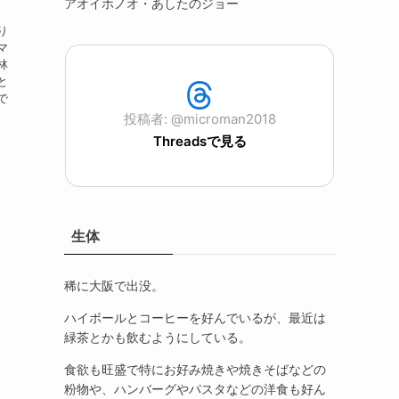
アオイホノオ・あしたのジョー
り
マ
林
と
で
投稿者: @microman2018
Threadsで見る
生体
稀に大阪で出没。
ハイボールとコーヒーを好んでいるが、最近は
緑茶とかも飲むようにしている。
食欲も旺盛で特にお好み焼きや焼きそばなどの
粉物や、ハンバーグやパスタなどの洋食も好ん