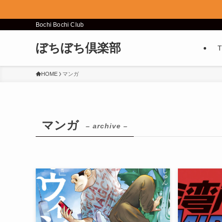
Bochi Bochi Club
ぼちぼち倶楽部
HOME
マンガ
マンガ
– archive –