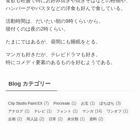
食欲も旺盛で特にお好み焼きや焼きそばなどの粉物や、
ハンバーグやパスタなどの洋食も好んで食している。
活動時間は、だいたい朝の9時くらいから。
寝付くのは夜の2時くらい。
たまにではあるが、昼間にも睡眠をとる。
マンガも好きだが、テレビドラマも好き。
特にコメディ要素のあるものを好むようである。
Blog カテゴリー
(7)
(1)
(1)
(3)
Clip Studio Paint EX
Procreate
お宝
ぼちぼち
(1)
(1)
(1)
(14)
(1)
アナログ
テレビ
フォント
マンガ
ワンオフ
(2)
(2)
(2)
(1)
(2)
企画
同人誌
日常
未分類
資料