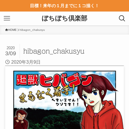
目標！来年の１月までに１コ描く！
ぼちぼち倶楽部
HOME
hibagon_chakusyu
2020
hibagon_chakusyu
3/09
2020年3月9日